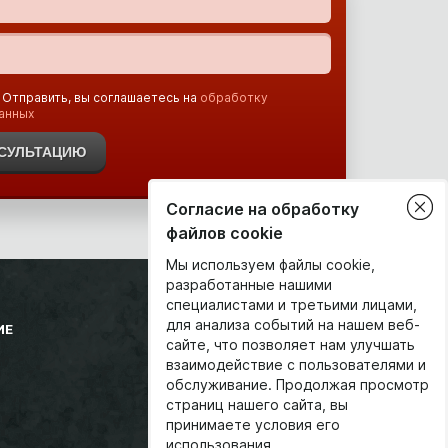
 Отправить, вы соглашаетесь на
обработку
анных
НСУЛЬТАЦИЮ
Согласие на обработку
файлов cookie
Мы используем файлы cookie,
разработанные нашими
специалистами и третьими лицами,
для анализа событий на нашем веб-
+7 911 929 81 23
ИЕ
сайте, что позволяет нам улучшать
Заказать звонок
взаимодействие с пользователями и
info@krabservice.ru
обслуживание. Продолжая просмотр
Напишите нам
страниц нашего сайта, вы
принимаете условия его
использования